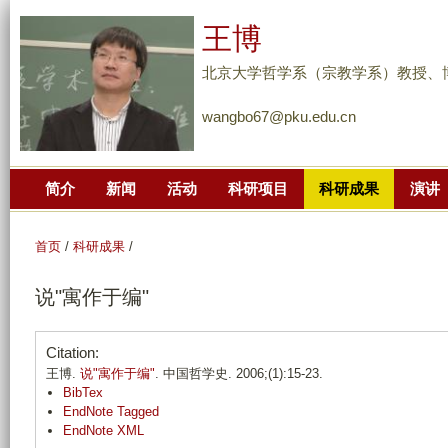
跳
王博
转
到
北京大学哲学系（宗教学系）教授、
页
wangbo67@pku.edu.cn
面
的
主
简介
新闻
活动
科研项目
科研成果
演讲
要
内
容
首页
/
科研成果
/
部
说"寓作于编"
分
Citation:
王博.
说"寓作于编"
. 中国哲学史. 2006;(1):15-23.
BibTex
EndNote Tagged
EndNote XML