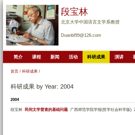
跳
段宝林
转
到
北京大学中国语言文学系教授
页
Duanbl99@126.com
面
的
主
简介
课程
新闻
活动
科研成果
演讲
要
内
首页
/
科研成果
/
容
部
科研成果 by Year: 2004
分
2004
段宝林
.
民间文学普查的基础问题
. 广西师范学院学报(哲学社会科学版). 2004;