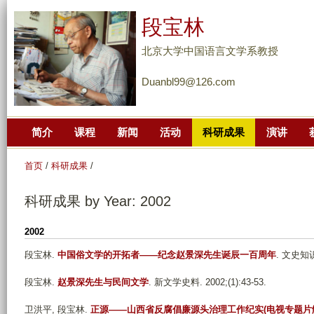
跳
段宝林
转
到
北京大学中国语言文学系教授
页
Duanbl99@126.com
面
的
主
简介
课程
新闻
活动
科研成果
演讲
要
内
首页
/
科研成果
/
容
部
科研成果 by Year: 2002
分
2002
段宝林
.
中国俗文学的开拓者——纪念赵景深先生诞辰一百周年
. 文史知识. 
段宝林
.
赵景深先生与民间文学
. 新文学史料. 2002;(1):43-53.
卫洪平, 段宝林
.
正源——山西省反腐倡廉源头治理工作纪实(电视专题片