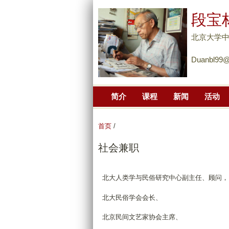
段宝
北京大学
Duanbl99
简介
课程
新闻
活动
首页
/
社会兼职
北大人类学与民俗研究中心副主任、顾问，
北大民俗学会会长、
北京民间文艺家协会主席、