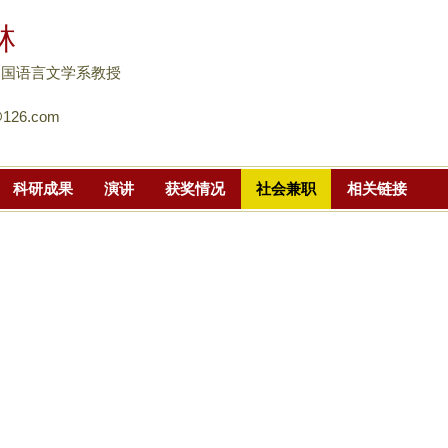
跳
林
转
到
中国语言文学系教授
页
@126.com
面
的
主
科研成果
演讲
获奖情况
社会兼职
相关链接
要
内
容
部
分