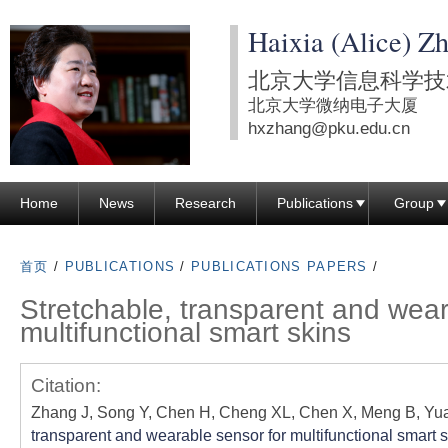
跳
Haixia (Alice) Z
转
到
北京大学信息科学技
页
北京大学微纳电子大厦
面
hxzhang@pku.edu.cn
的
主
Home
News
Research
Publications
Group
要
内
容
首页
/
PUBLICATIONS
/
PUBLICATIONS PAPERS
/
部
Stretchable, transparent and wear
分
multifunctional smart skins
Citation:
Zhang J, Song Y, Chen H, Cheng XL, Chen X, Meng B, Yu
transparent and wearable sensor for multifunctional smart 