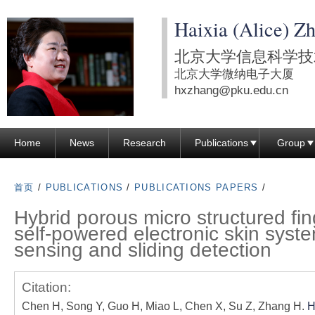
跳
Haixia (Alice) Z
转
到
北京大学信息科学技
页
北京大学微纳电子大厦
面
hxzhang@pku.edu.cn
的
主
Home
News
Research
Publications
Group
要
内
容
首页
/
PUBLICATIONS
/
PUBLICATIONS PAPERS
/
部
Hybrid porous micro structured fin
分
self-powered electronic skin syst
sensing and sliding detection
Citation:
Chen H, Song Y, Guo H, Miao L, Chen X, Su Z, Zhang H.
H