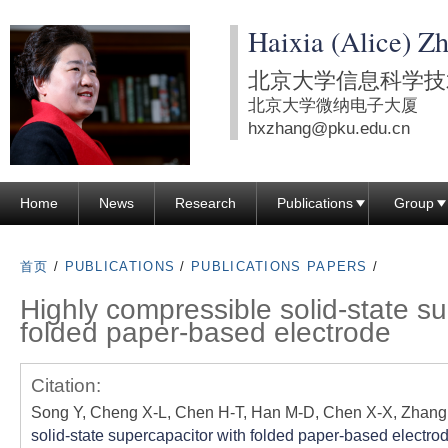
跳
Haixia (Alice) Z
转
到
北京大学信息科学技
页
北京大学微纳电子大厦
面
hxzhang@pku.edu.cn
的
主
Home
News
Research
Publications
Group
要
内
容
首页
/
PUBLICATIONS
/
PUBLICATIONS PAPERS
/
部
Highly compressible solid-state su
分
folded paper-based electrode
Citation:
Song Y, Cheng X-L, Chen H-T, Han M-D, Chen X-X, Zhang
solid-state supercapacitor with folded paper-based electro