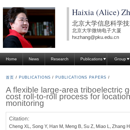
跳
Haixia (Alice) Z
转
到
北京大学信息科学技
页
北京大学微纳电子大厦
面
hxzhang@pku.edu.cn
的
主
Home
News
Research
Publications
Group
要
内
容
首页
/
PUBLICATIONS
/
PUBLICATIONS PAPERS
/
部
A flexible large-area triboelectric 
分
cost roll-to-roll process for locati
monitoring
Citation:
Cheng XL, Song Y, Han M, Meng B, Su Z, Miao L, Zhang H