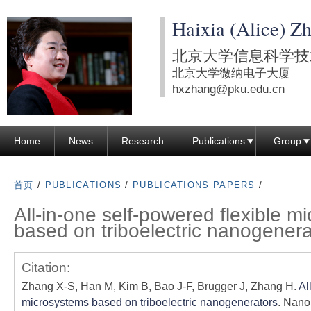
跳
Haixia (Alice) Z
转
到
北京大学信息科学技
页
北京大学微纳电子大厦
面
hxzhang@pku.edu.cn
的
主
Home
News
Research
Publications
Group
要
内
容
首页
/
PUBLICATIONS
/
PUBLICATIONS PAPERS
/
部
All-in-one self-powered flexible m
分
based on triboelectric nanogenera
Citation:
Zhang X-S, Han M, Kim B, Bao J-F, Brugger J, Zhang H.
Al
microsystems based on triboelectric nanogenerators
. Nano