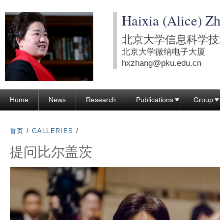
跳
Haixia (Alice) Z
转
到
北京大学信息科学技
页
北京大学微纳电子大厦
面
hxzhang@pku.edu.cn
的
主
Home
News
Research
Publications
Group
要
内
容
首页
/
GALLERIES
/
部
提问比尔盖茨
分