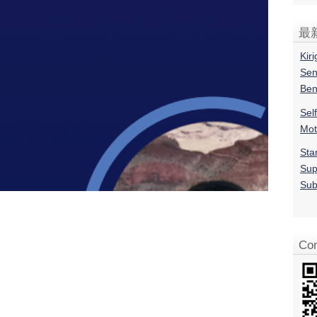
最
Kir
Sen
Ben
Sel
Mot
Sta
Sup
Sub
Con
e
r
_
w