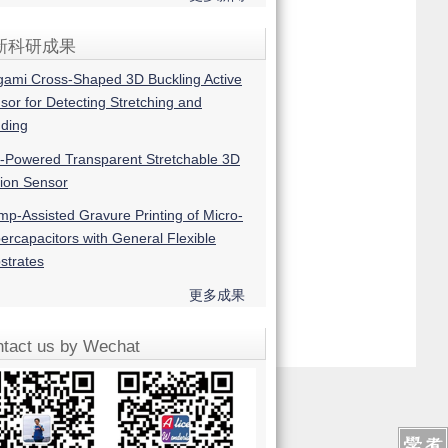
新科研成果
igami Cross-Shaped 3D Buckling Active
sor for Detecting Stretching and
ding
f-Powered Transparent Stretchable 3D
ion Sensor
mp-Assisted Gravure Printing of Micro-
ercapacitors with General Flexible
strates
更多成果
tact us by Wechat