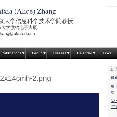
跳
ixia (Alice) Zhang
转
到
京大学信息科学技术学院教授
页
京大学微纳电子大厦
面
hang@pku.edu.cn
的
主
Publications
Group
Classes
Calendar
Links
要
内
新
容
2x14cmh-2.png
部
最
分
用
功
Na
“三