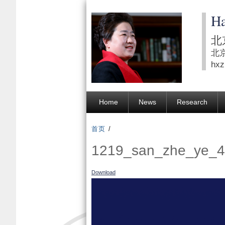
Ha
北
北
hxz
Home
News
Research
首页
/
1219_san_zhe_ye_4
Download