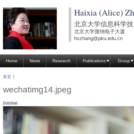
跳
Haixia (Alice) Z
转
到
北京大学信息科学技
页
北京大学微纳电子大厦
面
hxzhang@pku.edu.cn
的
主
Home
News
Research
Publications
Group
要
内
首页
/
容
wechatimg14.jpeg
部
分
Download