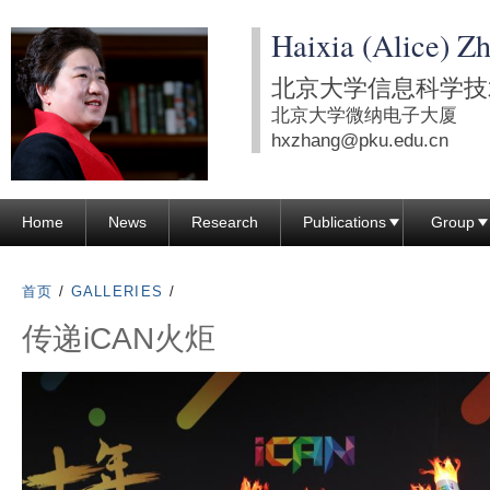
跳
Haixia (Alice) Z
转
到
北京大学信息科学技
页
北京大学微纳电子大厦
面
hxzhang@pku.edu.cn
的
主
Home
News
Research
Publications
Group
要
内
容
首页
/
GALLERIES
/
部
传递iCAN火炬
分