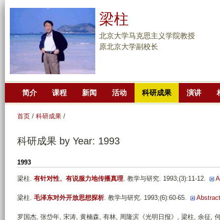
跳
梁柱
转
到
北京大学马克思主义学院教授
页
原北京大学副校长
面
的
主
简介
课程
新闻
活动
科研成果
演讲
要
内
首页
/
科研成果
/
容
部
科研成果 by Year: 1993
分
1993
梁柱
.
有针对性、有说服力地传播真理
. 教学与研究. 1993;(3):11-12.
A
梁柱
.
毛泽东对外开放思想探析
. 教学与研究. 1993;(6):60-65.
Abstrac
罗国杰, 张岱年, 宋涛, 黄楠森, 有林, 周隆滨《光明日报》, 梁柱, 余征, 何祚庥