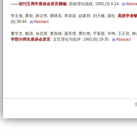
——创刊五周年座谈会发言摘编
. 高校理论战线. 1993;(3):4-14.
Abstra
李文海, 萧前, 薛汉伟, 瞿林东, 李崇富, 赵家祥, 刘大椿, 梁柱
.
高校学者
(6):38-44.
Abstract
董学文, 戴清, 余忠荣, 萧燕雄, 聂庆璞, 曹红艳, 平新苗, 辛鸣, 王正良, 林炎志,
学部分师生座谈会发言
. 文艺理论与批评. 1993;(6):19-35.
Abstract