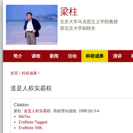
跳
梁柱
转
到
北京大学马克思主义学院教授
页
原北京大学副校长
面
的
主
简介
课程
新闻
活动
科研成果
演讲
要
内
容
首页
/
科研成果
/
部
道是人权实霸权
分
Citation:
梁柱.
道是人权实霸权
. 高校理论战线. 1999;(6):3-4.
BibTex
EndNote Tagged
EndNote XML