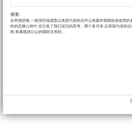
摘要:
在举国愤慨,一致强烈地谴责以美国为首的北约公然轰炸我国驻南使馆的
牲的悲痛心情中,也引发了我们深沉的思考。两个多月来,以美国为首的
政,粗暴践踏公认的国际法准则,...