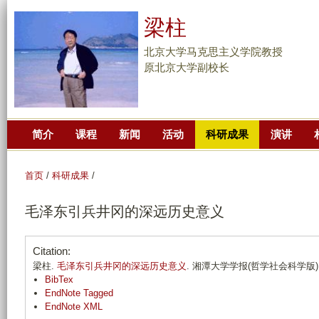
跳
梁柱
转
到
北京大学马克思主义学院教授
页
原北京大学副校长
面
的
主
简介
课程
新闻
活动
科研成果
演讲
要
内
容
首页
/
科研成果
/
部
毛泽东引兵井冈的深远历史意义
分
Citation:
梁柱.
毛泽东引兵井冈的深远历史意义
. 湘潭大学学报(哲学社会科学版). 200
BibTex
EndNote Tagged
EndNote XML