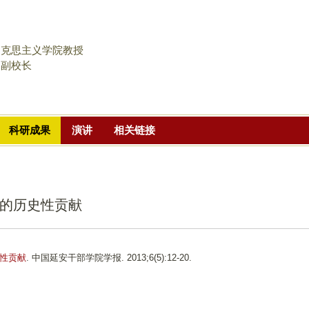
跳
转
到
马克思主义学院教授
页
学副校长
面
的
主
科研成果
演讲
相关链接
要
内
容
部
的历史性贡献
分
性贡献
. 中国延安干部学院学报. 2013;6(5):12-20.