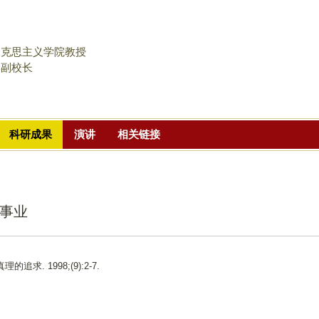
跳
转
到
马克思主义学院教授
页
学副校长
面
的
主
科研成果
演讲
相关链接
要
内
容
部
事业
分
真理的追求. 1998;(9):2-7.