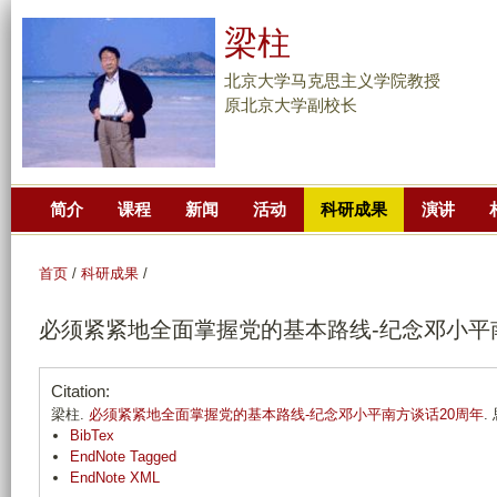
跳
梁柱
转
到
北京大学马克思主义学院教授
页
原北京大学副校长
面
的
主
简介
课程
新闻
活动
科研成果
演讲
要
内
容
首页
/
科研成果
/
部
必须紧紧地全面掌握党的基本路线-纪念邓小平
分
Citation:
梁柱.
必须紧紧地全面掌握党的基本路线-纪念邓小平南方谈话20周年
.
BibTex
EndNote Tagged
EndNote XML