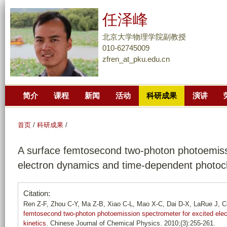
跳
任泽峰
转
到
北京大学物理学院副教授
页
010-62745009
zfren_at_pku.edu.cn
面
的
主
简介
课程
新闻
活动
科研成果
演讲
要
内
容
首页
/
科研成果
/
部
A surface femtosecond two-photon photoemiss
分
electron dynamics and time-dependent photoch
Citation:
Ren Z-F, Zhou C-Y, Ma Z-B, Xiao C-L, Mao X-C, Dai D-X, LaRue J,
femtosecond two-photon photoemission spectrometer for excited ele
kinetics
. Chinese Journal of Chemical Physics. 2010;(3):255-261.