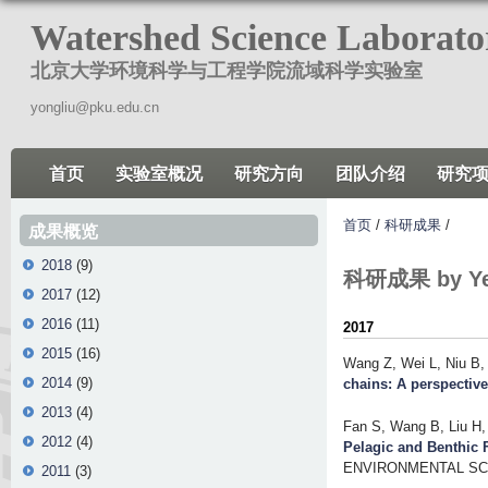
跳
Watershed Science Laborato
转
北京大学环境科学与工程学院流域科学实验室
到
页
yongliu@pku.edu.cn
面
的
首页
实验室概况
研究方向
团队介绍
研究
主
要
首页
/
科研成果
/
成果概览
内
2018
(9)
容
科研成果 by Yea
2017
(12)
部
2016
(11)
分
2017
2015
(16)
Wang Z, Wei L, Niu B, 
2014
(9)
chains: A perspective
2013
(4)
Fan S, Wang B, Liu H, 
2012
(4)
Pelagic and Benthic 
ENVIRONMENTAL SCI
2011
(3)