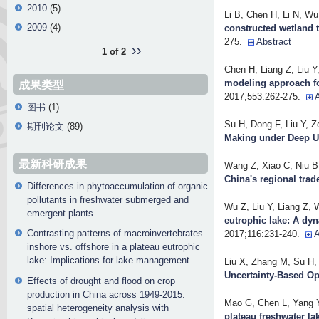
2010
(5)
Li B, Chen H, Li N, Wu
2009
(4)
constructed wetland t
275.
Abstract
››
1 of 2
Chen H, Liang Z, Liu Y
modeling approach fo
成果类型
2017;553:262-275.
图书
(1)
Su H, Dong F, Liu Y, 
期刊论文
(89)
Making under Deep U
最新科研成果
Wang Z, Xiao C, Niu B,
China's regional trad
Differences in phytoaccumulation of organic
pollutants in freshwater submerged and
Wu Z, Liu Y, Liang Z,
emergent plants
eutrophic lake: A dy
Contrasting patterns of macroinvertebrates
2017;116:231-240.
A
inshore vs. offshore in a plateau eutrophic
lake: Implications for lake management
Liu X, Zhang M, Su H, 
Uncertainty-Based Op
Effects of drought and flood on crop
production in China across 1949-2015:
Mao G, Chen L, Yang Y
spatial heterogeneity analysis with
plateau freshwater la