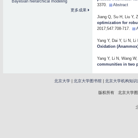
Bayesian hierarchical modeling
3370.
Abstract
更多成果
Jiang Q, Su H, Liu Y,
optimization for rob
2017;547:708-717.
Yang Y, Dai Y, Li N, Li 
Oxidation (Anammox) 
Yang Y, Li N, Wang W, 
communities in two p
北京大学
|
北京大学图书馆
|
北京大学机构知识
版权所有 北京大学