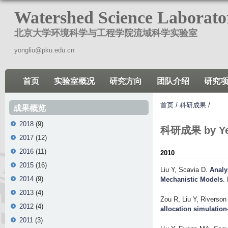
跳
Watershed Science Laborato
转
北京大学环境科学与工程学院流域科学实验室
到
页
yongliu@pku.edu.cn
面
的
首页
实验室概况
研究方向
团队介绍
研究
主
要
首页
/
科研成果
/
成果概览
内
2018
(9)
容
科研成果 by Yea
2017
(12)
部
2016
(11)
分
2010
2015
(16)
Liu Y, Scavia D
.
Analy
2014
(9)
Mechanistic Models
.
2013
(4)
Zou R, Liu Y, Riverson
2012
(4)
allocation simulation
2011
(3)