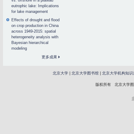
vs. offshore in a plateau
eutrophic lake: Implications
for lake management
Effects of drought and flood
on crop production in China
across 1949-2015: spatial
heterogeneity analysis with
Bayesian hierarchical
modeling
更多成果
北京大学
|
北京大学图书馆
|
北京大学机构知识
版权所有 北京大学