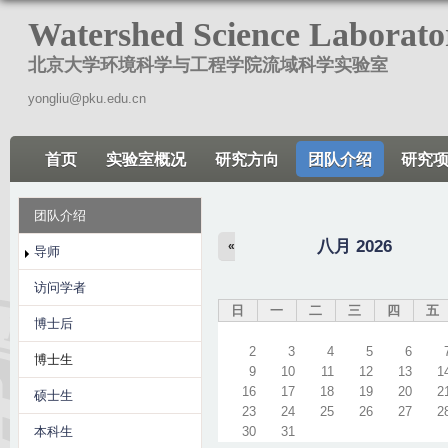
跳
Watershed Science Laborato
转
北京大学环境科学与工程学院流域科学实验室
到
页
yongliu@pku.edu.cn
面
的
首页
实验室概况
研究方向
团队介绍
研究
主
要
团队介绍
内
八月 2026
容
«
导师
部
访问学者
分
日
一
二
三
四
五
博士后
2
3
4
5
6
博士生
9
10
11
12
13
1
16
17
18
19
20
2
硕士生
23
24
25
26
27
2
本科生
30
31