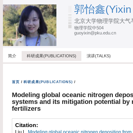
跳
郭怡鑫(Yixin
转
北京大学物理学院大气
到
物理学院中504
页
guoyixin@pku.edu.cn
面
的
主
简介
科研成果(PUBLICATIONS)
演讲(TALKS)
要
内
容
首页
/
科研成果(PUBLICATIONS)
/
部
Modeling global oceanic nitrogen depos
分
systems and its mitigation potential by
fertilizers
Citation:
Liu L.
Modeling global oceanic nitrogen deposition from 