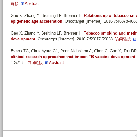
链接
Abstract
Gao X, Zhang Y, Breitling LP, Brenner H
.
Relationship of tobacco sm
epigenetic age acceleration
. Oncotarget [Internet]. 2016;7:46878-468
Gao X, Zhang Y, Breitling LP, Brenner H
.
Tobacco smoking and methyl
development
. Oncotarget [Internet]. 2016;7:59017-59028.
访问链接
Evans TG, Churchyard GJ, Penn-Nicholson A, Chen C, Gao X, Tait DR,
clinical research approaches that impact TB vaccine development
.
1:S21-5.
访问链接
Abstract