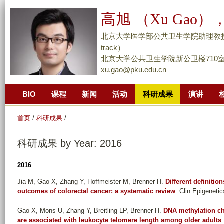
跳
高旭 （Xu Gao），
转
到
北京大学医学部公共卫生学院助理教授/副研究员 （
页
track）
面
北京大学公共卫生学院新公卫楼710
xu.gao@pku.edu.cn
的
主
BIO
课程
新闻
活动
科研成果
演讲
要
内
首页
/
科研成果
/
容
部
科研成果 by Year: 2016
分
2016
Jia M, Gao X, Zhang Y, Hoffmeister M, Brenner H
.
Different definiti
outcomes of colorectal cancer: a systematic review
. Clin Epigenetic
Gao X, Mons U, Zhang Y, Breitling LP, Brenner H
.
DNA methylation ch
are associated with leukocyte telomere length among older adults