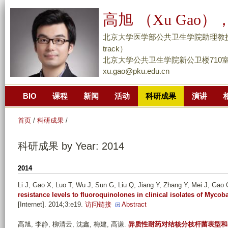
跳
高旭 （Xu Gao），
转
到
北京大学医学部公共卫生学院助理教授/副研究员 （
页
track）
面
北京大学公共卫生学院新公卫楼710
xu.gao@pku.edu.cn
的
主
BIO
课程
新闻
活动
科研成果
演讲
要
内
首页
/
科研成果
/
容
部
科研成果 by Year: 2014
分
2014
Li J, Gao X, Luo T, Wu J, Sun G, Liu Q, Jiang Y, Zhang Y, Mei J, Gao
resistance levels to fluoroquinolones in clinical isolates of Myco
[Internet]. 2014;3:e19.
访问链接
Abstract
高旭, 李静, 柳清云, 沈鑫, 梅建, 高谦
.
异质性耐药对结核分枝杆菌表型和基因型耐