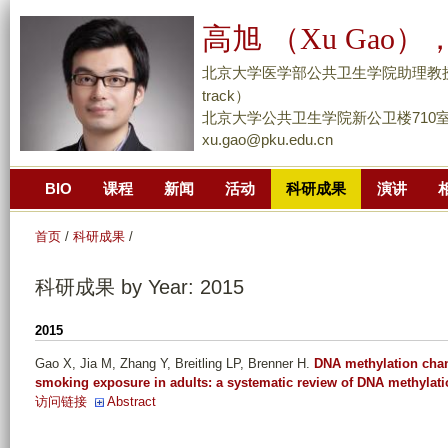
跳
高旭 （Xu Gao），
转
到
北京大学医学部公共卫生学院助理教授/副研究员 （
页
track）
面
北京大学公共卫生学院新公卫楼710
xu.gao@pku.edu.cn
的
主
BIO
课程
新闻
活动
科研成果
演讲
要
内
首页
/
科研成果
/
容
部
科研成果 by Year: 2015
分
2015
Gao X, Jia M, Zhang Y, Breitling LP, Brenner H
.
DNA methylation chan
smoking exposure in adults: a systematic review of DNA methylati
访问链接
Abstract