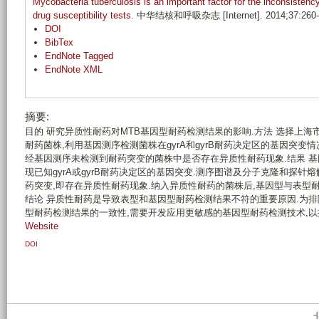
Mycobacteria tuberculosis is an important factor for the inconsisten
drug susceptibility tests
. 中华结核和呼吸杂志 [Internet]. 2014;37:260-
DOI
BibTex
EndNote Tagged
EndNote XML
摘要:
目的 研究异质性耐药对MTB基因型耐药检测结果的影响.方法 选择上海市
耐药菌株,利用基因测序检测菌株在gyrA和gyrB耐药决定区的基因突变
经基因测序未检测到耐药突变的菌株中是否存在异质性耐药现象.结果 基因
现已知gyrA或gyrB耐药决定区的基因突变.测序图谱及分子克隆和探针熔
药突变,即存在异质性耐药现象.纳入异质性耐药的菌株后,基因型与表型耐药检测的符合
结论 异质性耐药是导致表型和基因型耐药检测结果不符的重要原因.为
型耐药检测结果的一致性,需要开发应用更敏感的基因型耐药检测技术,以
Website
DOI