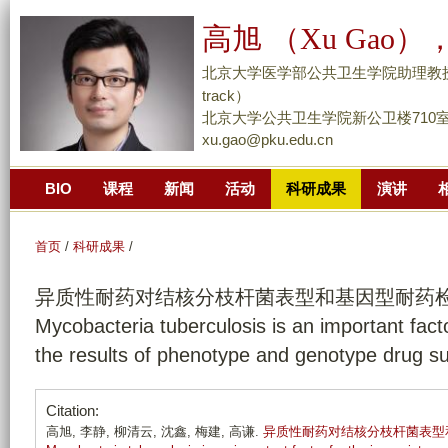
跳
高旭 （Xu Gao），
转
到
北京大学医学部公共卫生学院助理教授/副研究员 （
页
track）
面
北京大学公共卫生学院新公卫楼710
xu.gao@pku.edu.cn
的
主
BIO
课程
新闻
活动
科研成果
演讲
要
内
容
首页
/
科研成果
/
部
异质性耐药对结核分枝杆菌表型和基因型耐药检测结果的影响
分
Mycobacteria tuberculosis is an important fact
the results of phenotype and genotype drug sus
Citation:
高旭, 李静, 柳清云, 沈鑫, 梅建, 高谦.
异质性耐药对结核分枝杆菌表型和基因型