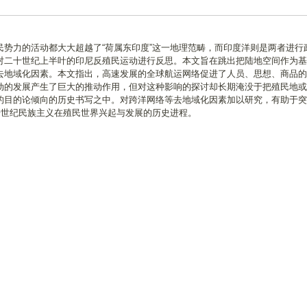
势力的活动都大大超越了“荷属东印度”这一地理范畴，而印度洋则是两者进行
对二十世纪上半叶的印尼反殖民运动进行反思。本文旨在跳出把陆地空间作为基
去地域化因素。本文指出，高速发展的全球航运网络促进了人员、思想、商品的
动的发展产生了巨大的推动作用，但对这种影响的探讨却长期淹没于把殖民地或
的目的论倾向的历史书写之中。对跨洋网络等去地域化因素加以研究，有助于突
十世纪民族主义在殖民世界兴起与发展的历史进程。