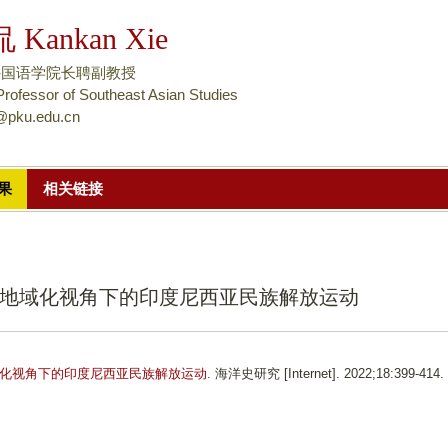
跳
Kankan Xie
转
到
外国语学院长聘副教授
页
Professor of Southeast Asian Studies
@pku.edu.cn
面
的
主
果
相关链接
要
内
容
部
地域化视角下的印度尼西亚民族解放运动
分
化视角下的印度尼西亚民族解放运动
. 海洋史研究 [Internet]. 2022;18:399-414.