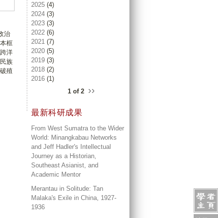
2025
(4)
2024
(3)
2023
(3)
2022
(6)
政治
2021
(7)
本框
2020
(5)
跨洋
2019
(3)
民族
2018
(2)
破殖
2016
(1)
››
1 of 2
最新科研成果
From West Sumatra to the Wider
World: Minangkabau Networks
and Jeff Hadler's Intellectual
Journey as a Historian,
Southeast Asianist, and
Academic Mentor
Merantau in Solitude: Tan
Malaka's Exile in China, 1927-
1936