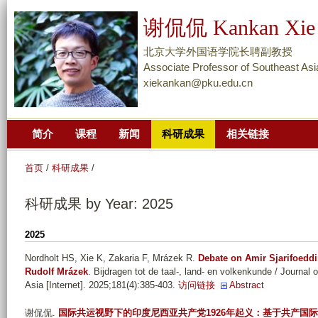
跳
谢侃侃 Kankan Xie
转
到
北京大学外国语学院长聘副教授
页
Associate Professor of Southeast Asi
xiekankan@pku.edu.cn
面
的
主
简介
课程
新闻
科研成果
相关链接
要
内
首页
/
科研成果
/
容
部
科研成果 by Year: 2025
分
2025
Nordholt HS, Xie K, Zakaria F, Mrázek R
.
Debate on Amir Sjarifoeddin
Rudolf Mrázek
. Bijdragen tot de taal-, land- en volkenkunde / Journa
Asia [Internet]. 2025;181(4):385-403.
访问链接
Abstract
谢侃侃
.
国际共运视野下的印度尼西亚共产党1926年起义：基于共产国