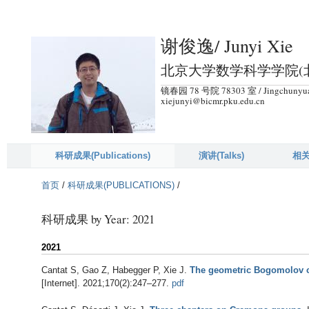
跳
转
谢俊逸/ Junyi Xie
到
页
北京大学数学科学学院(北京
面
镜春园 78 号院 78303 室 / Jingchunyuan 
的
xiejunyi@bicmr.pku.edu.cn
主
要
内
科研成果(Publications)
演讲(Talks)
相关
容
首页
/
科研成果(PUBLICATIONS)
/
部
分
科研成果 by Year: 2021
2021
Cantat S, Gao Z, Habegger P, Xie J
.
The geometric Bogomolov c
[Internet]. 2021;170(2):247–277.
pdf