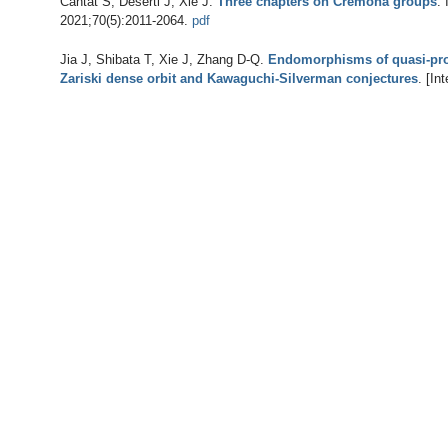
Cantat S, Déserti J, Xie J
.
Three chapters on Cremona groups
. 
2021;70(5):2011-2064.
pdf
Jia J, Shibata T, Xie J, Zhang D-Q
.
Endomorphisms of quasi-proje
Zariski dense orbit and Kawaguchi-Silverman conjectures
. [In