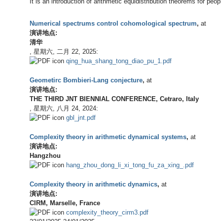
It is an introduction of arithmetic equidistribution theorems for pe
Numerical spectrums control cohomological spectrum
,
at
演讲地点:
清华
,
星期六, 二月 22, 2025
:
qing_hua_shang_tong_diao_pu_1.pdf
Geometirc Bombieri-Lang conjecture
,
at
演讲地点:
THE THIRD JNT BIENNIAL CONFERENCE, Cetraro, Italy
,
星期六, 八月 24, 2024
:
gbl_jnt.pdf
Complexity theory in arithmetic dynamical systems
,
at
演讲地点:
Hangzhou
hang_zhou_dong_li_xi_tong_fu_za_xing_.pdf
Complexity theory in arithmetic dynamics
,
at
演讲地点:
CIRM, Marselle, France
complexity_theory_cirm3.pdf