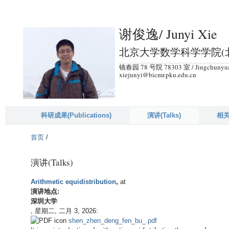
跳
转
谢俊逸/ Junyi Xie
到
页
北京大学数学科学学院(北京
面
镜春园 78 号院 78303 室 / Jingchunyuan 
的
xiejunyi@bicmr.pku.edu.cn
主
要
内
科研成果(Publications)
演讲(Talks)
相关
容
首页
/
部
分
演讲(Talks)
Arithmetic equidistribution
,
at
演讲地点:
深圳大学
,
星期二, 二月 3, 2026
:
shen_zhen_deng_fen_bu_.pdf