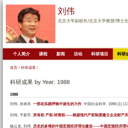
跳
刘伟
转
到
北京大学副校长/北京大学教授/博士
页
面
的
主
个人简介
课程
新闻
活动
科研项目
科研
要
内
首页
/
科研成果
/
容
部
科研成果 by Year: 1988
分
1988
刘伟, 孙来祥
.
一部在实践呼唤中诞生的力作
. 中国社会科学. 1988;(1):113
刘伟, 平新乔
.
所有权·产权·经营权——根据现代产权制度建立企业财产
杨云龙, 刘伟
.
历史的多维的中国宏观经济理论建设——中国宏观经济理