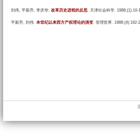
刘伟, 平新乔, 李庆华
.
改革历史进程的反思
. 天津社会科学. 1988;(1):10-1
平新乔, 刘伟
.
本世纪以来西方产权理论的演变
. 管理世界. 1988;(4):192-2