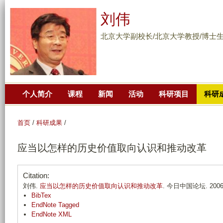
跳
刘伟
转
到
北京大学副校长/北京大学教授/博士
页
面
的
主
个人简介
课程
新闻
活动
科研项目
科研
要
内
容
首页
/
科研成果
/
部
应当以怎样的历史价值取向认识和推动改革
分
Citation:
刘伟.
应当以怎样的历史价值取向认识和推动改革
. 今日中国论坛. 2006;(
BibTex
EndNote Tagged
EndNote XML