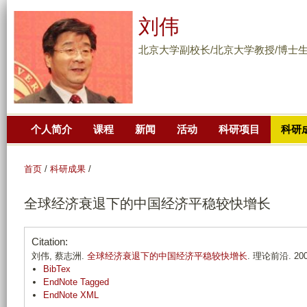
跳
刘伟
转
到
北京大学副校长/北京大学教授/博士
页
面
的
主
个人简介
课程
新闻
活动
科研项目
科研
要
内
容
首页
/
科研成果
/
部
全球经济衰退下的中国经济平稳较快增长
分
Citation:
刘伟, 蔡志洲.
全球经济衰退下的中国经济平稳较快增长
. 理论前沿. 2009;
BibTex
EndNote Tagged
EndNote XML