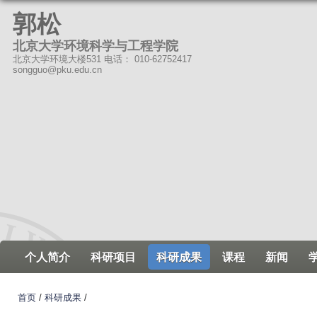
跳
郭松
转
北京大学环境科学与工程学院
到
北京大学环境大楼531 电话： 010-62752417
页
songguo@pku.edu.cn
面
的
主
要
内
容
部
分
个人简介
科研项目
科研成果
课程
新闻
首页
/
科研成果
/