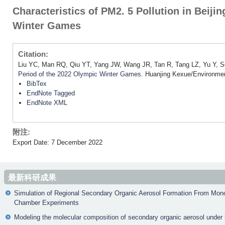
Characteristics of PM2. 5 Pollution in Beiji
Winter Games
Citation:
Liu YC, Man RQ, Qiu YT, Yang JW, Wang JR, Tan R, Tang LZ, Yu Y, S
Period of the 2022 Olympic Winter Games
. Huanjing Kexue/Environme
BibTex
EndNote Tagged
EndNote XML
附注:
Export Date: 7 December 2022
最新科研成果
Simulation of Regional Secondary Organic Aerosol Formation From Mon
Chamber Experiments
Modeling the molecular composition of secondary organic aerosol under h