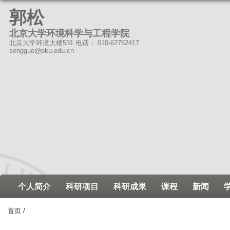
跳
郭松
转
北京大学环境科学与工程学院
到
北京大学环境大楼531 电话： 010-62752417
页
songguo@pku.edu.cn
面
的
主
要
内
容
部
分
个人简介
科研项目
科研成果
课程
新闻
首页
/