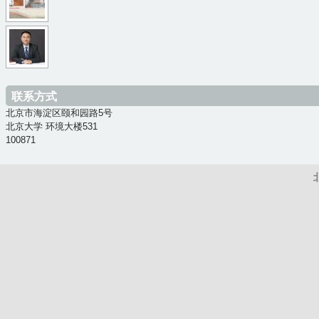
n
6
9
5
g
0
c
8
w
_
1
d
c
e
y
5
d
1
i
o
8
c
1
_
u
c
联系方式
f
3
x
_
1
北京市海淀区颐和园路5号
6
9
i
y
北京大学 环境大楼531
1
0
8
n
100871
u
3
a
3
_
_
9
5
9
t
.
8
6
7
u
j
3
2
e
_
p
9
6
b
p
g
7
5
9
i
e
a
2
a
b
6
a
n
9
8
7
_
2
4
6
2