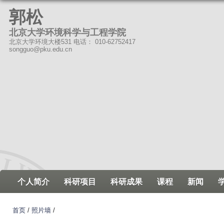
跳
郭松
转
北京大学环境科学与工程学院
到
北京大学环境大楼531 电话： 010-62752417
页
songguo@pku.edu.cn
面
的
主
要
内
容
部
分
个人简介
科研项目
科研成果
课程
新闻
首页
/
照片墙
/