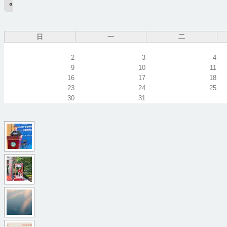
«
日
一
二
2
3
4
9
10
11
16
17
18
23
24
25
30
31
x
i
a
8
o
9
_
5
n
b
7
i
e
9
_
i
d
9