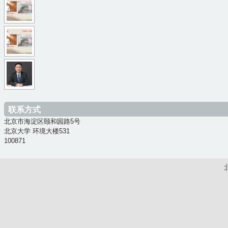
.
_
3
6
j
m
2
0
p
i
9
b
1
g
n
6
9
5
g
0
c
8
w
_
1
d
c
e
y
5
d
1
i
o
8
c
1
_
u
c
联系方式
f
3
x
_
1
北京市海淀区颐和园路5号
6
9
i
y
北京大学 环境大楼531
1
0
8
n
100871
u
3
a
3
_
_
9
5
9
t
.
8
6
7
u
j
3
2
e
_
p
9
6
b
p
g
7
5
9
i
e
a
2