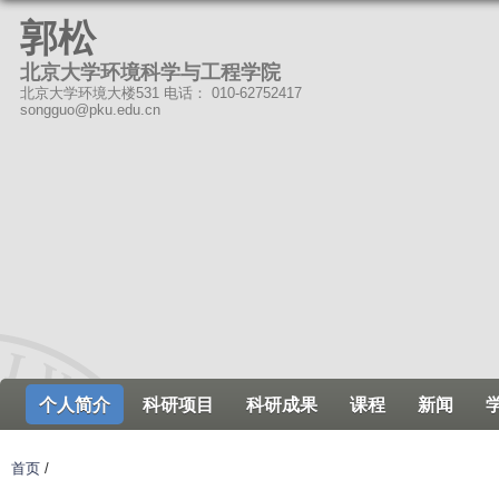
跳
郭松
转
北京大学环境科学与工程学院
到
北京大学环境大楼531 电话： 010-62752417
页
songguo@pku.edu.cn
面
的
主
要
内
容
部
分
个人简介
科研项目
科研成果
课程
新闻
首页
/