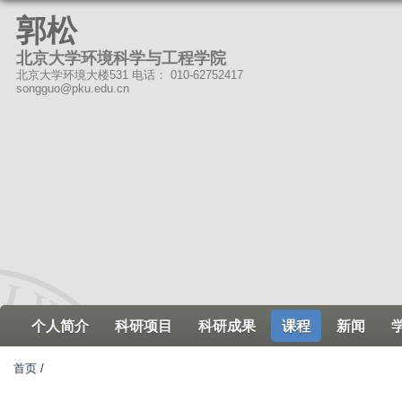
跳
郭松
转
北京大学环境科学与工程学院
到
北京大学环境大楼531 电话： 010-62752417
页
songguo@pku.edu.cn
面
的
主
要
内
容
部
分
个人简介
科研项目
科研成果
课程
新闻
首页
/