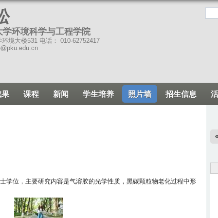
跳
松
转
大学环境科学与工程学院
到
境大楼531 电话： 010-62752417
页
o@pku.edu.cn
面
的
主
成果
课程
新闻
学生培养
照片墙
招生信息
要
内
容
部
分
攻读硕士学位，主要研究内容是气溶胶的光学性质，黑碳颗粒物老化过程中形