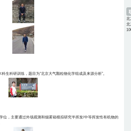
i
o
8
c
1
_
u
c
f
3
x
_
1
北
6
9
i
y
北
1
0
8
n
10
u
3
a
3
_
_
9
5
9
t
.
8
6
7
u
j
3
2
e
_
p
9
6
b
p
g
7
5
9
i
组参加本科生科研训练，题目为“北京大气颗粒物化学组成及来源分析”。
e
a
2
a
b
6
a
n
9
8
7
_
2
4
6
2
a
e
1
0
7
2
5
2
士学位，主要通过外场观测和烟雾箱模拟研究半挥发/中等挥发性有机物的
6
b
。
9
0
1
a
f