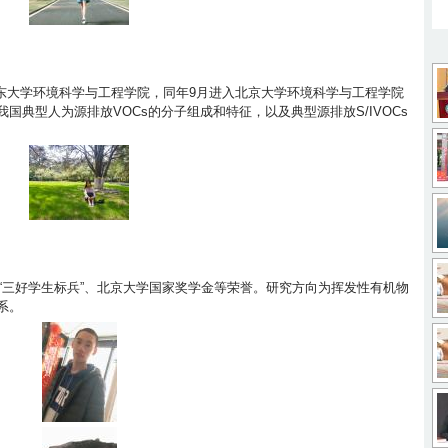
x
于山东大学环境科学与工程学院，同年9月进入北京大学环境科学与工程学院
i
国典型人为源排放VOCs的分子组成和特征，以及典型源排放S/IVOCs
a
8
o
9
_
5
n
b
7
i
e
9
_
i
d
9
.
_
3
学“三好学生标兵”、北京大学国家奖学金等荣誉。研究方向为挥发性有机物
6
j
m
系。
2
0
p
i
9
b
1
g
n
6
9
5
g
0
c
8
w
_
1
d
c
e
y
5
d
1