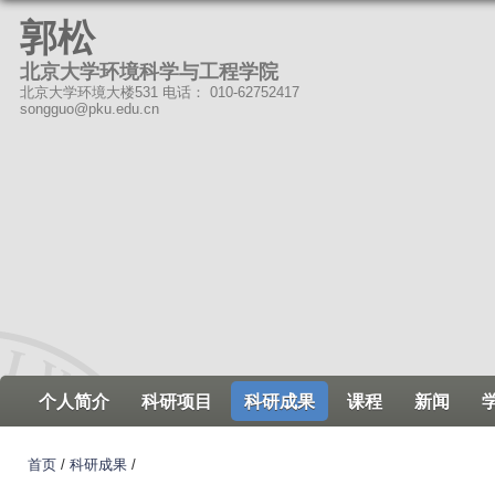
跳
郭松
转
北京大学环境科学与工程学院
到
北京大学环境大楼531 电话： 010-62752417
页
songguo@pku.edu.cn
面
的
主
要
内
容
部
分
个人简介
科研项目
科研成果
课程
新闻
首页
/
科研成果
/