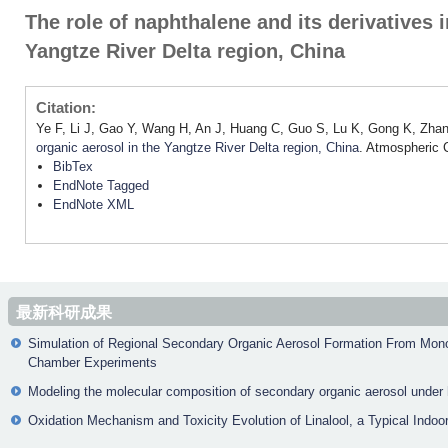
The role of naphthalene and its derivatives 
Yangtze River Delta region, China
Citation:
Ye F, Li J, Gao Y, Wang H, An J, Huang C, Guo S, Lu K, Gong K, Zhan
organic aerosol in the Yangtze River Delta region, China
. Atmospheric 
BibTex
EndNote Tagged
EndNote XML
最新科研成果
Simulation of Regional Secondary Organic Aerosol Formation From Mon
Chamber Experiments
Modeling the molecular composition of secondary organic aerosol under h
Oxidation Mechanism and Toxicity Evolution of Linalool, a Typical Indoo