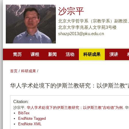
跳
沙宗平
转
到
北京大学哲学系（宗教学系）副教授
页
北京大学李兆基人文学苑3号楼
shazp2013@pku.edu.cn
面
的
主
简历
课程
新闻
活动
科研成果
演讲
要
内
容
首页
/
科研成果
/
部
华人学术处境下的伊斯兰教研究：以伊斯兰教“
分
Citation:
沙宗平.
华人学术处境下的伊斯兰教研究：以伊斯兰教“吉哈德”为例
. 
BibTex
EndNote Tagged
EndNote XML