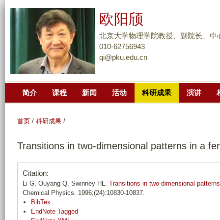
跳
欧阳颀
转
到
北京大学物理学院教授、副院长、中
页
010-62756943
qi@pku.edu.cn
面
的
主
简介
课程
新闻
活动
科研成果
演讲
要
内
容
首页
/
科研成果
/
部
Transitions in two-dimensional patterns in a fer
分
Citation:
Li G, Ouyang Q, Swinney HL.
Transitions in two-dimensional patterns 
Chemical Physics. 1996;(24):10830-10837.
BibTex
EndNote Tagged