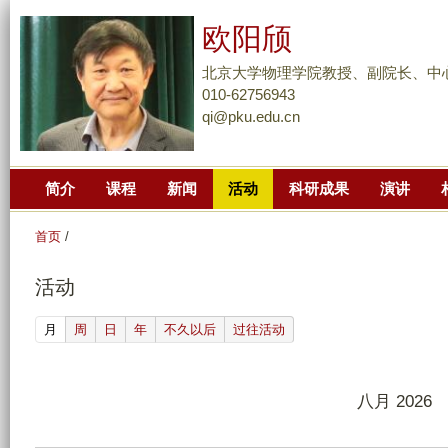
跳
欧阳颀
转
到
北京大学物理学院教授、副院长、中
页
010-62756943
qi@pku.edu.cn
面
的
主
简介
课程
新闻
活动
科研成果
演讲
要
内
首页
/
容
部
活动
分
(active tab)
月
周
日
年
不久以后
过往活动
八月 2026