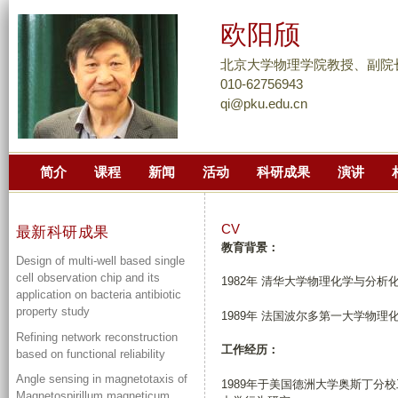
跳
欧阳颀
转
到
北京大学物理学院教授、副院
页
010-62756943
qi@pku.edu.cn
面
的
主
简介
课程
新闻
活动
科研成果
演讲
要
内
容
CV
最新科研成果
部
教育背景：
Design of multi-well based single
分
cell observation chip and its
1982年 清华大学物理化学与分析
application on bacteria antibiotic
property study
1989年 法国波尔多第一大学物理
Refining network reconstruction
工作经历：
based on functional reliability
Angle sensing in magnetotaxis of
1989年于美国德洲大学奥斯丁分
Magnetospirillum magneticum