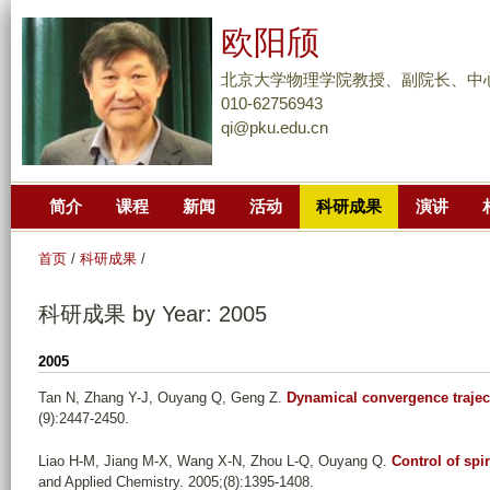
跳
欧阳颀
转
到
北京大学物理学院教授、副院长、中
页
010-62756943
qi@pku.edu.cn
面
的
主
简介
课程
新闻
活动
科研成果
演讲
要
内
首页
/
科研成果
/
容
部
科研成果 by Year: 2005
分
2005
Tan N, Zhang Y-J, Ouyang Q, Geng Z
.
Dynamical convergence trajec
(9):2447-2450.
Liao H-M, Jiang M-X, Wang X-N, Zhou L-Q, Ouyang Q
.
Control of spir
and Applied Chemistry. 2005;(8):1395-1408.