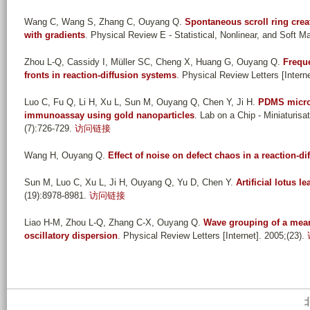
Wang C, Wang S, Zhang C, Ouyang Q
.
Spontaneous scroll ring creat
with gradients
. Physical Review E - Statistical, Nonlinear, and Soft Ma
Zhou L-Q, Cassidy I, Müller SC, Cheng X, Huang G, Ouyang Q
.
Frequ
fronts in reaction-diffusion systems
. Physical Review Letters [Interne
Luo C, Fu Q, Li H, Xu L, Sun M, Ouyang Q, Chen Y, Ji H
.
PDMS microfl
immunoassay using gold nanoparticles
. Lab on a Chip - Miniaturisa
(7):726-729.
访问链接
Wang H, Ouyang Q
.
Effect of noise on defect chaos in a reaction-d
Sun M, Luo C, Xu L, Ji H, Ouyang Q, Yu D, Chen Y
.
Artificial lotus l
(19):8978-8981.
访问链接
Liao H-M, Zhou L-Q, Zhang C-X, Ouyang Q
.
Wave grouping of a mean
oscillatory dispersion
. Physical Review Letters [Internet]. 2005;(23).