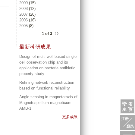
2009
(15)
2008
(12)
2007
(20)
2006
(16)
2005
(8)
››
1 of 3
最新科研成果
Design of multi-well based single
cell observation chip and its
application on bacteria antibiotic
property study
Refining network reconstruction
based on functional reliability
Angle sensing in magnetotaxis of
Magnetospirillum magneticum
AMB-1
更多成果