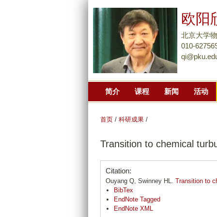
欧阳
北京大学
010-62756
qi@pku.ed
简介
课程
新闻
活动
首页
/
科研成果
/
Transition to chemical turb
Citation:
Ouyang Q, Swinney HL.
Transition to 
BibTex
EndNote Tagged
EndNote XML