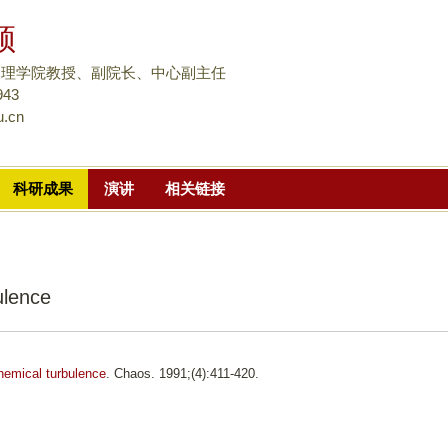
跳
颀
转
到
物理学院教授、副院长、中心副主任
页
943
u.cn
面
的
主
科研成果
演讲
相关链接
要
内
容
部
ulence
分
chemical turbulence
. Chaos. 1991;(4):411-420.