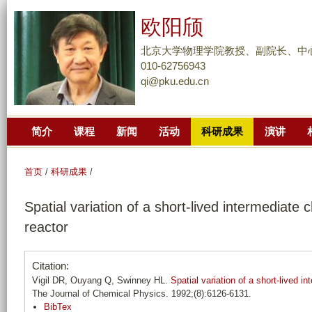
跳
欧阳颀
转
到
北京大学物理学院教授、副院长、中
页
010-62756943
qi@pku.edu.cn
面
的
主
简介
课程
新闻
活动
科研成果
演讲
要
内
容
首页
/
科研成果
/
部
Spatial variation of a short-lived intermediate
分
reactor
Citation:
Vigil DR, Ouyang Q, Swinney HL.
Spatial variation of a short-lived 
The Journal of Chemical Physics. 1992;(8):6126-6131.
BibTex