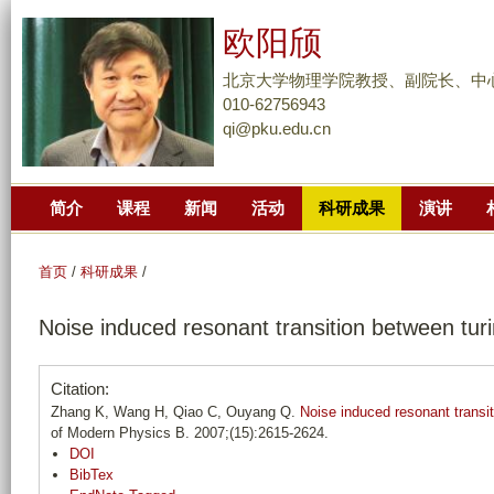
跳
欧阳颀
转
到
北京大学物理学院教授、副院长、中
页
010-62756943
qi@pku.edu.cn
面
的
主
简介
课程
新闻
活动
科研成果
演讲
要
内
容
首页
/
科研成果
/
部
Noise induced resonant transition between tur
分
Citation:
Zhang K, Wang H, Qiao C, Ouyang Q.
Noise induced resonant transit
of Modern Physics B. 2007;(15):2615-2624.
DOI
BibTex