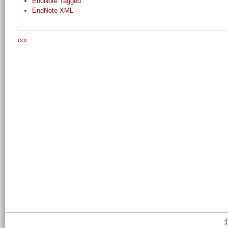
EndNote Tagged
EndNote XML
DOI